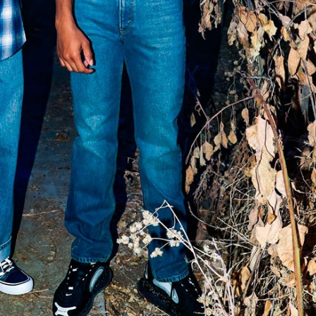
TAINY, adel
tiempo
NICKI NICOL
fuerte
Hablamos c
Quiles de '