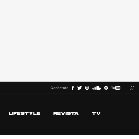
Conéctate
LIFESTYLE
REVISTA
TV