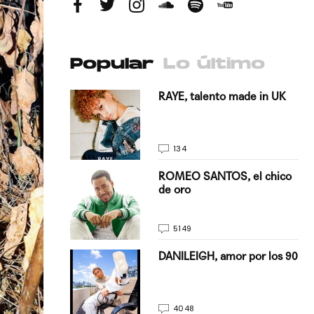
Popular
Lo último
antado a su
RAYE, talento made in UK
134
E, pisando
ROMEO SANTOS, el chico
de oro
5149
on Justin
DANILEIGH, amor por los 90
La…
4048