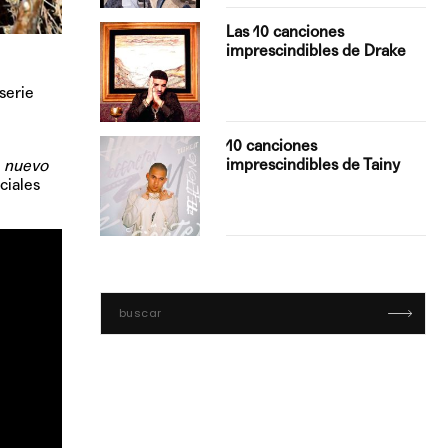
turo del
Las 10 canciones
imprescindibles de Drake
serie
con Boza
10 canciones
', el…
imprescindibles de Tainy
 nuevo
ciales