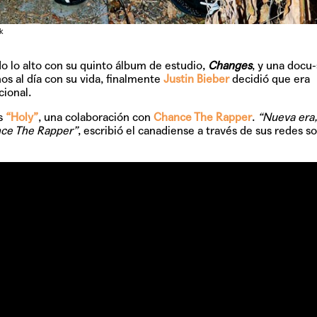
GRIFF, el fu
Pop
k
 lo alto con su quinto álbum de estudio,
Changes
, y una docu-
 al día con su vida, finalmente
Justin Bieber
decidió que era
ional.
Hablamos 
sobre 'Bucle
es
“Holy”
, una colaboración con
Chance The Rapper
.
“Nueva era,
ance The Rapper”
, escribió el canadiense a través de sus redes so