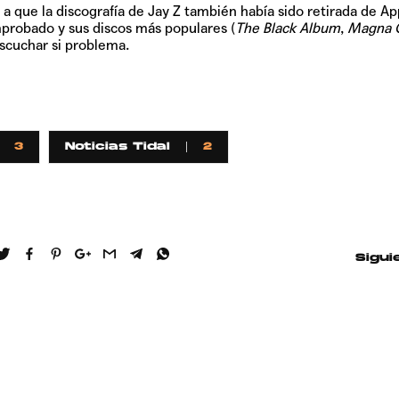
que la discografía de Jay Z también había sido retirada de Ap
Pop
probado y sus discos más populares (
The Black Album
,
Magna 
escuchar si problema.
Hablamos 
sobre 'Bucle
3
Noticias Tidal
2
Sigui