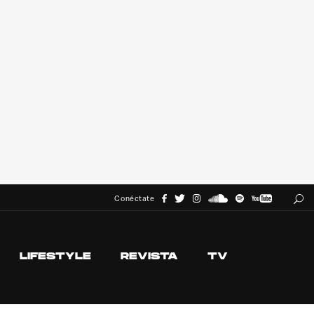
Conéctate
LIFESTYLE
REVISTA
TV