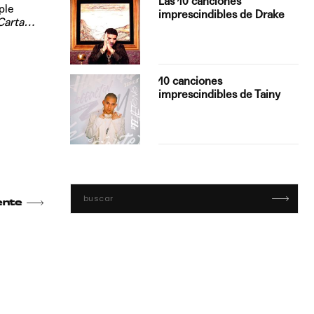
Las 10 canciones
ple
imprescindibles de Drake
Carta…
con Boza
10 canciones
', el…
imprescindibles de Tainy
ente