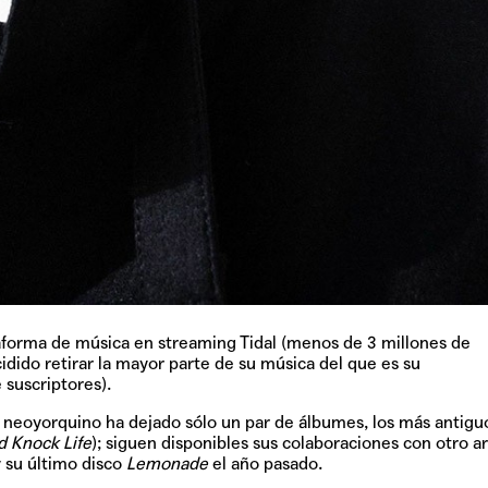
TAINY, adel
tiempo
NICKI NICOL
fuerte
aforma de música en streaming Tidal (menos de 3 millones de
idido retirar la mayor parte de su música del que es su
Hablamos c
Quiles de '
 suscriptores).
neoyorquino ha dejado sólo un par de álbumes, los más antiguo
d Knock Life
); siguen disponibles sus colaboraciones con otro ar
 su último disco
Lemonade
el año pasado.
GRIFF, el fu