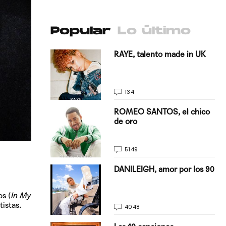
Popular
Lo último
antado a su
RAYE, talento made in UK
134
E, pisando
ROMEO SANTOS, el chico
de oro
5149
on Justin
DANILEIGH, amor por los 90
La…
s (
In My
tistas.
4048
turo del