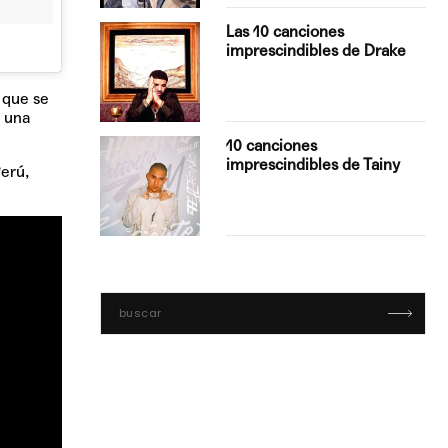
turo del
Las 10 canciones
imprescindibles de Drake
 que se
e una
con Boza
10 canciones
', el…
imprescindibles de Tainy
erú,