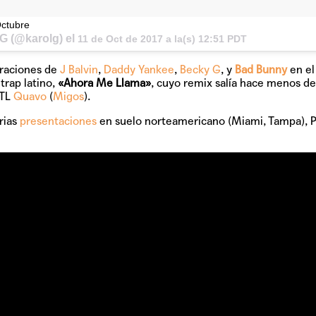
GRIFF, el fu
Octubre
Pop
G (@karolg) el
11 de Oct de 2017 a la(s) 12:51 PDT
boraciones de
J Balvin
,
Daddy Yankee
,
Becky G
, y
Bad Bunny
en el
trap latino,
«Ahora Me Llama»
, cuyo remix salía hace menos d
ATL
Quavo
(
Migos
).
Hablamos 
sobre 'Bucle
rias
presentaciones
en suelo norteamericano (Miami, Tampa), P