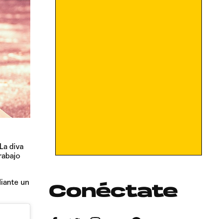
La diva
rabajo
iante un
Conéctate