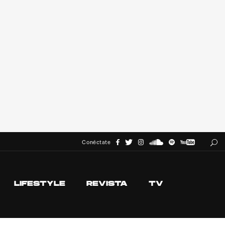
Conéctate
LIFESTYLE
REVISTA
TV