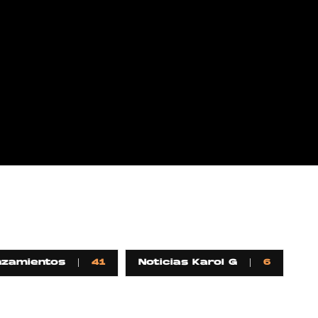
nzamientos
41
Noticias Karol G
6