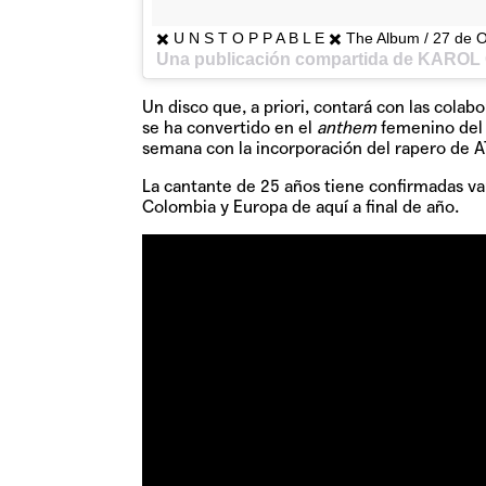
✖️ U N S T O P P A B L E ✖️ The Album / 27 de 
Una publicación compartida de KAROL 
Un disco que, a priori, contará con las cola
se ha convertido en el
anthem
femenino del 
semana con la incorporación del rapero de 
La cantante de 25 años tiene confirmadas va
Colombia y Europa de aquí a final de año.