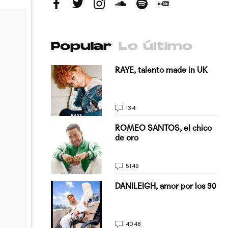
Popular
Lo último
antado a su
RAYE, talento made in UK
134
E, pisando
ROMEO SANTOS, el chico
de oro
5149
on Justin
DANILEIGH, amor por los 90
La…
4048