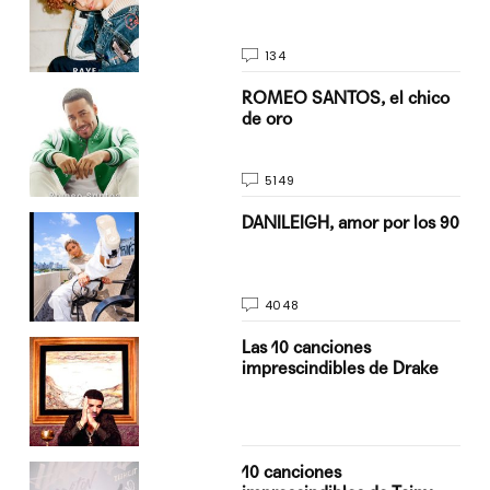
134
do
ROMEO SANTOS, el chico
de oro
5149
n
DANILEIGH, amor por los 90
4048
Las 10 canciones
imprescindibles de Drake
10 canciones