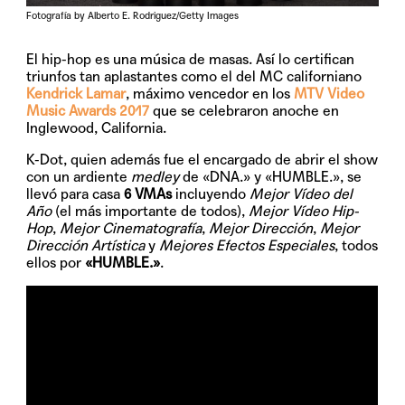
Fotografía by Alberto E. Rodriguez/Getty Images
El hip-hop es una música de masas. Así lo certifican
triunfos tan aplastantes como el del MC californiano
Kendrick Lamar
, máximo vencedor en los
MTV Video
Music Awards 2017
que se celebraron anoche en
Inglewood, California.
K-Dot, quien además fue el encargado de abrir el show
con un ardiente
me
dley
de «DNA.» y «HUMBLE.», se
llevó para casa
6 VMAs
incluyendo
Mejor Vídeo del
Año
(el más importante de todos),
Mejor Vídeo Hip-
Hop
,
Mejor Cinematografía
,
Mejor Dirección
,
Mejor
Dirección Artística
y
Mejores Efectos Especiales
, todos
ellos por
«HUMBLE.»
.