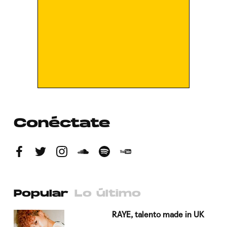
Conéctate
Popular
Lo último
a su
RAYE, talento made in UK