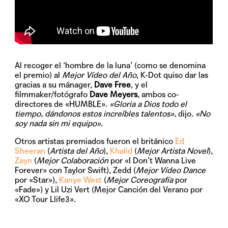
Al recoger el ‘hombre de la luna’ (como se denomina
el premio) al
Mejor Vídeo del Año
, K-Dot quiso dar las
gracias a su mánager,
Dave Free
, y el
filmmaker/fotógrafo
Dave Meyers
, ambos co-
directores de «HUMBLE».
«Gloria a Dios todo el
tiempo, dándonos estos increíbles talentos»,
dijo.
«No
soy nada sin mi equipo».
Otros artistas premiados fueron el británico
Ed
Sheeran
(
Artista del Año
),
Khalid
(
Mejor Artista Novel
),
Zayn
(
Mejor Colaboración
por «I Don’t Wanna Live
Forever» con Taylor Swift), Zedd (
Mejor Vídeo Dance
por «Star»),
Kanye West
(
Mejor Coreografía
por
«Fade») y Lil Uzi Vert (Mejor Canción del Verano por
«XO Tour Llife3».