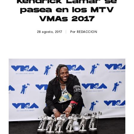
Kendrick Lamar se
Publicidad
pasea en los MTV
Contacto
VMAs 2017
Aviso Legal
28 agosto, 2017
Por
REDACCION
© 2015-2022 UMOMAG. PROPIEDAD DE UMO agency. TODOS LOS
DERECHOS RESERVADOS.