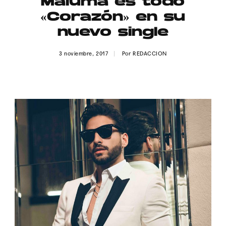
Maluma es todo
Publicidad
«Corazón» en su
Contacto
nuevo single
Aviso Legal
3 noviembre, 2017
Por
REDACCION
© 2015-2022 UMOMAG. PROPIEDAD DE UMO agency. TODOS LOS
DERECHOS RESERVADOS.