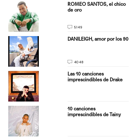
do
ROMEO SANTOS, el chico
de oro
5149
n
DANILEIGH, amor por los 90
4048
Las 10 canciones
imprescindibles de Drake
10 canciones
imprescindibles de Tainy