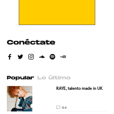
Conéctate
Popular
Lo último
a su
RAYE, talento made in UK
134