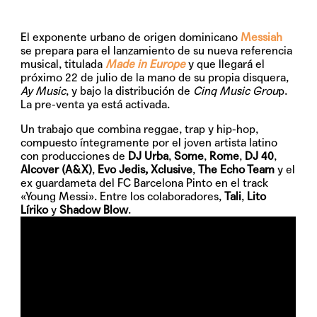
El exponente urbano de origen dominicano
Messiah
se prepara para el lanzamiento de su nueva referencia
musical, titulada
Made in Europe
y que llegará el
próximo
22 de julio
de la mano de su propia disquera,
Ay Music
, y bajo la distribución de
Cinq Music Grou
p.
La pre-venta ya está activada.
Un trabajo que combina reggae, trap y hip-hop,
compuesto íntegramente por el joven artista latino
con producciones de
DJ Urba
,
Some
,
Rome
,
DJ 40
,
Alcover (A&X)
,
Evo Jedis, Xclusive
,
The Echo Team
y el
ex guardameta del FC Barcelona Pinto en el track
«Young Messi»
. Entre los colaboradores,
Tali
,
Lito
Líriko
y
Shadow Blow
.