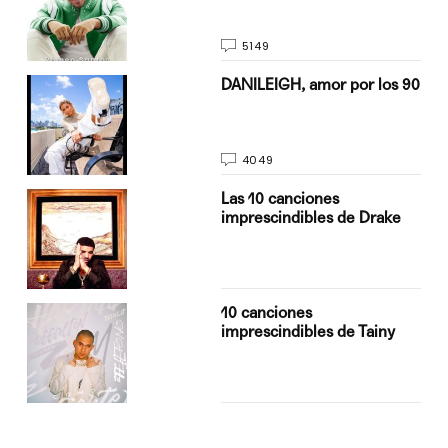
5149
n
DANILEIGH, amor por los 90
4049
Las 10 canciones
imprescindibles de Drake
10 canciones
imprescindibles de Tainy