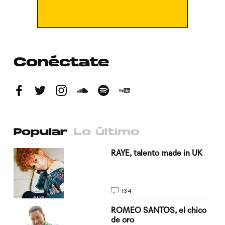
Conéctate
Popular
Lo último
a su
RAYE, talento made in UK
134
do
ROMEO SANTOS, el chico
de oro