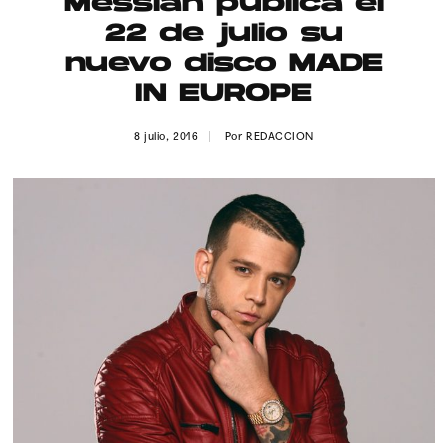
Messiah publica el
Publicidad
22 de julio su
Contacto
nuevo disco MADE
IN EUROPE
Aviso Legal
8 julio, 2016
Por
REDACCION
© 2015-2022 UMOMAG. PROPIEDAD DE UMO agency. TODOS LOS
DERECHOS RESERVADOS.