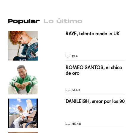
Popular
Lo último
a su
RAYE, talento made in UK
134
do
ROMEO SANTOS, el chico
de oro
5149
n
DANILEIGH, amor por los 90
4048