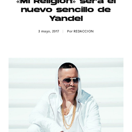
«Mi Religión» será el
Publicidad
nuevo sencillo de
Contacto
Yandel
Aviso Legal
3 mayo, 2017
Por
REDACCION
© 2015-2022 UMOMAG. PROPIEDAD DE UMO agency. TODOS LOS
DERECHOS RESERVADOS.