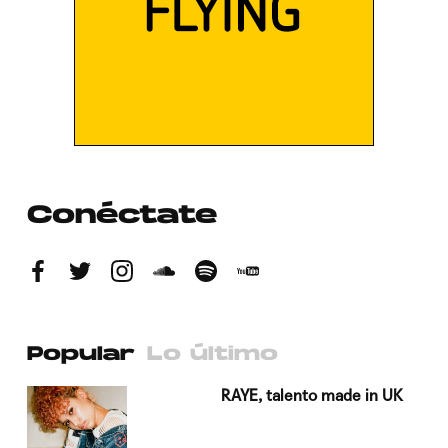
Conéctate
Popular
Lo último
a su
RAYE, talento made in UK