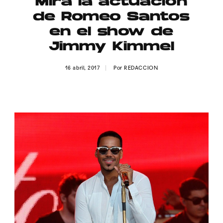
Mira la actuación
Publicidad
de Romeo Santos
Contacto
en el show de
Jimmy Kimmel
Aviso Legal
16 abril, 2017
Por
REDACCION
© 2015-2022 UMOMAG. PROPIEDAD DE UMO agency. TODOS LOS
DERECHOS RESERVADOS.