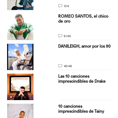
134
do
ROMEO SANTOS, el chico
de oro
5149
n
DANILEIGH, amor por los 90
4048
Las 10 canciones
imprescindibles de Drake
10 canciones
imprescindibles de Tainy