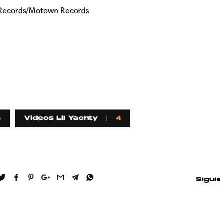
l Records/Motown Records
8
Videos Lil Yachty
4
Sigui