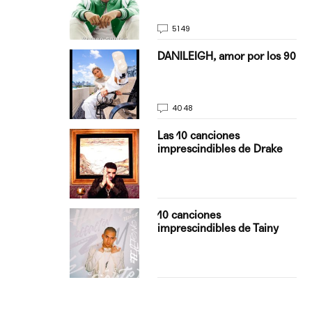
5149
on Justin
DANILEIGH, amor por los 90
La…
4048
turo del
Las 10 canciones
imprescindibles de Drake
con Boza
10 canciones
', el…
imprescindibles de Tainy