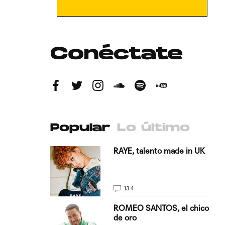
Conéctate
Popular
Lo último
antado a su
RAYE, talento made in UK
134
E, pisando
ROMEO SANTOS, el chico
de oro