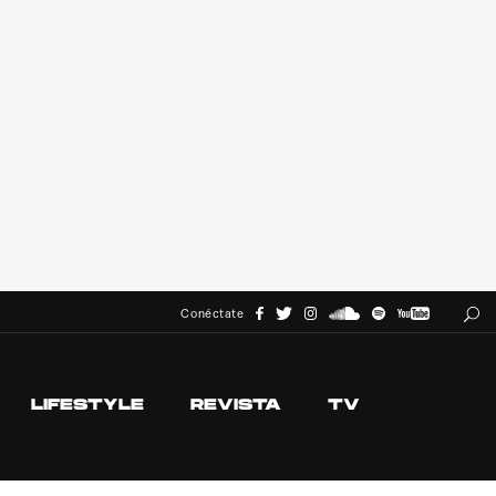
Conéctate
LIFESTYLE
REVISTA
TV