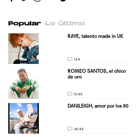
Popular
Lo último
a su
RAYE, talento made in UK
134
do
ROMEO SANTOS, el chico
de oro
5149
n
DANILEIGH, amor por los 90
4049