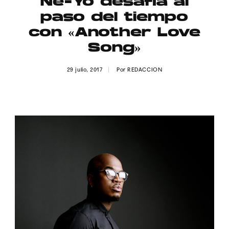
Ne-Yo desafía al
Publicidad
paso del tiempo
Contacto
con «Another Love
Song»
Aviso Legal
29 julio, 2017
Por
REDACCION
© 2015-2022 UMOMAG. PROPIEDAD DE UMO agency. TODOS LOS
DERECHOS RESERVADOS.