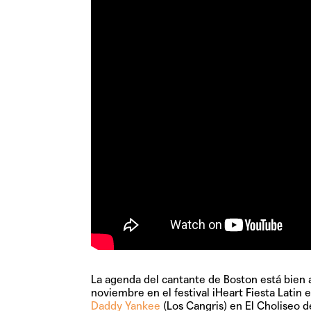
La agenda del cantante de Boston está bien 
noviembre en el festival iHeart Fiesta Latin
Daddy Yankee
(Los Cangris) en El Choliseo d