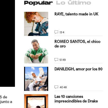
Popular
Lo último
antado a su
RAYE, talento made in UK
134
E, pisando
ROMEO SANTOS, el chico
de oro
5149
on Justin
DANILEIGH, amor por los 90
La…
4048
turo del
Las 10 canciones
 5 de
imprescindibles de Drake
 junto a