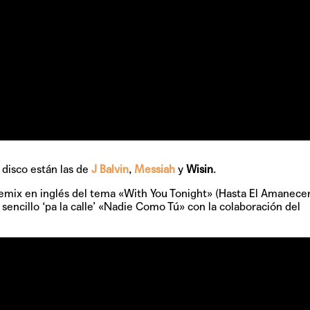
 disco están las de
J Balvin
,
Messiah
y
Wisin
.
remix en inglés del tema
«With You Tonight»
(Hasta El Amanecer
encillo ‘pa la calle’
«Nadie Como Tú»
con la colaboración del