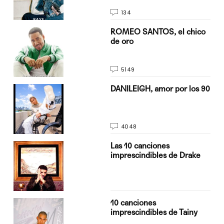
134
do
ROMEO SANTOS, el chico
de oro
5149
n
DANILEIGH, amor por los 90
4048
Las 10 canciones
imprescindibles de Drake
10 canciones
imprescindibles de Tainy