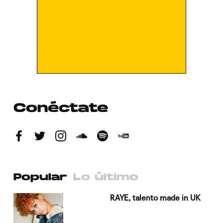
Conéctate
Popular
Lo último
a su
RAYE, talento made in UK