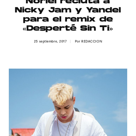
Noriel recluta a
Publicidad
Nicky Jam y Yandel
Contacto
para el remix de
«Desperté Sin Ti»
Aviso Legal
25 septiembre, 2017
Por
REDACCION
© 2015-2022 UMOMAG. PROPIEDAD DE UMO agency. TODOS LOS
DERECHOS RESERVADOS.