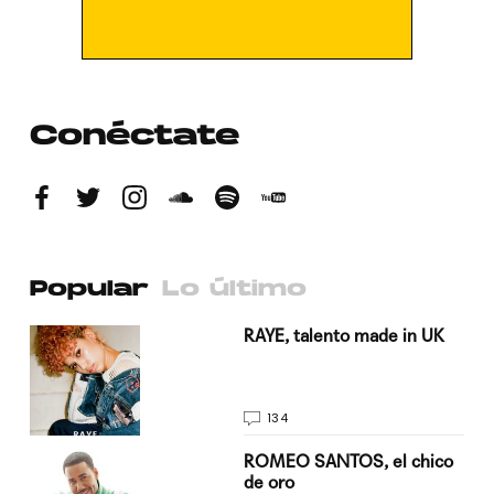
Conéctate
Popular
Lo último
a su
RAYE, talento made in UK
134
do
ROMEO SANTOS, el chico
de oro