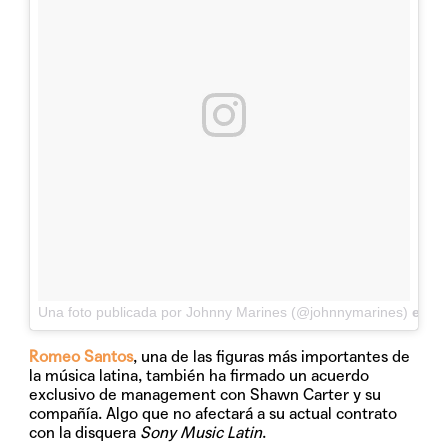
Una foto publicada por Johnny Marines (@johnnymarines)
el
8 
Romeo Santos
, una de las figuras más importantes de
la música latina, también ha firmado un acuerdo
exclusivo de management con Shawn Carter y su
compañía. Algo que no afectará a su actual contrato
con la disquera
Sony Music Latin
.