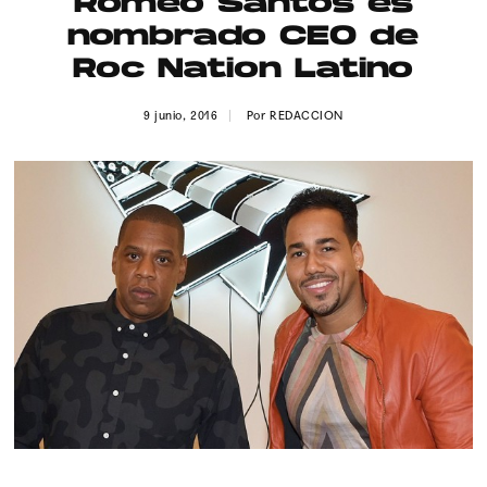
Romeo Santos es
Publicidad
nombrado CEO de
Contacto
Roc Nation Latino
Aviso Legal
9 junio, 2016
Por
REDACCION
© 2015-2022 UMOMAG. PROPIEDAD DE UMO agency. TODOS LOS
DERECHOS RESERVADOS.