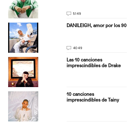
5149
n
DANILEIGH, amor por los 90
4049
Las 10 canciones
imprescindibles de Drake
10 canciones
imprescindibles de Tainy