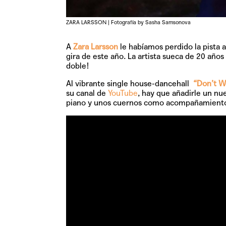
ZARA LARSSON | Fotografía by Sasha Samsonova
A
Zara Larsson
le habíamos perdido la pista 
gira de este año. La artista sueca de 20 año
doble!
Al vibrante single house-dancehall
“Don’t W
su canal de
YouTube
, hay que añadirle un n
piano y unos cuernos como acompañamiento pr