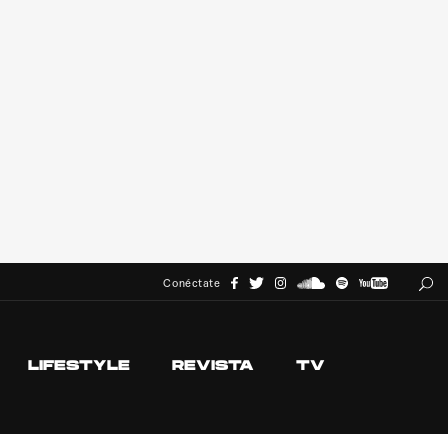
Conéctate
LIFESTYLE
REVISTA
TV