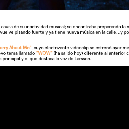
GRIFF, el fu
Pop
a causa de su inactividad musical; se encontraba preparando la 
s vuelve pisando fuerte y ya tiene nueva música en la calle…y po
Hablamos 
sobre 'Bucle
orry About Me”
, cuyo electrizante videoclip se estrenó ayer m
uevo tema llamado
“WOW”
(ha salido hoy) diferente al anterior c
incipal y el que destaca la voz de Larsson.