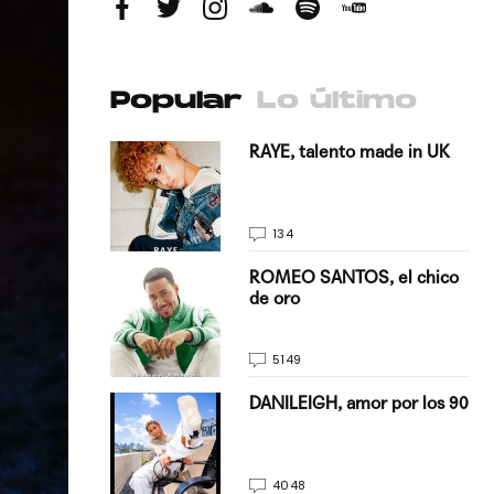
Popular
Lo último
antado a su
RAYE, talento made in UK
134
E, pisando
ROMEO SANTOS, el chico
de oro
5149
on Justin
DANILEIGH, amor por los 90
La…
4048