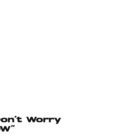
Don’t Worry
OW”