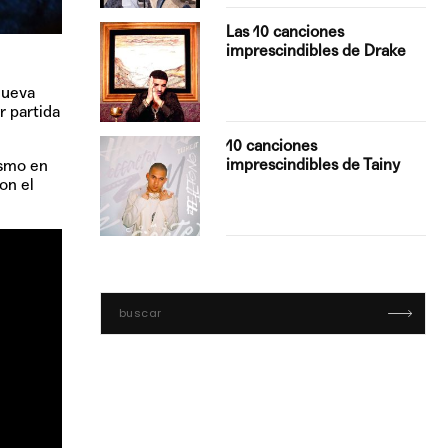
turo del
Las 10 canciones
imprescindibles de Drake
nueva
r partida
con Boza
10 canciones
', el…
imprescindibles de Tainy
ismo en
on el