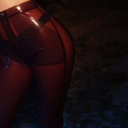
TAINY, adel
tiempo
NICKI NICOL
fuerte
Hablamos c
Quiles de '