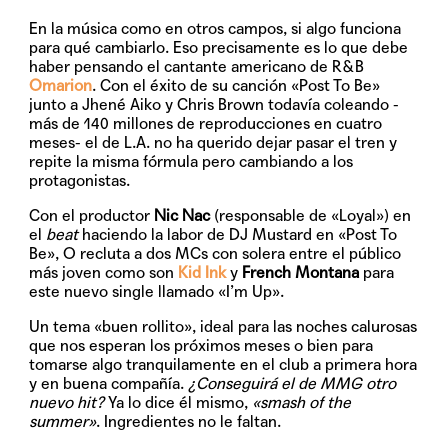
En la música como en otros campos, si algo funciona
para qué cambiarlo. Eso precisamente es lo que debe
haber pensando el cantante americano de R&B
Omarion
. Con el éxito de su canción «Post To Be»
junto a Jhené Aiko y Chris Brown todavía coleando -
más de 140 millones de reproducciones en cuatro
meses- el de L.A. no ha querido dejar pasar el tren y
repite la misma fórmula pero cambiando a los
protagonistas.
Con el productor
Nic Nac
(responsable de «Loyal») en
el
beat
haciendo la labor de DJ Mustard en «Post To
Be», O recluta a dos MCs con solera entre el público
más joven como son
Kid Ink
y
French Montana
para
este nuevo single llamado «I’m Up».
Un tema «buen rollito», ideal para las noches calurosas
que nos esperan los próximos meses o bien para
tomarse algo tranquilamente en el club a primera hora
y en buena compañía.
¿Conseguirá el de MMG otro
nuevo hit?
Ya lo dice él mismo,
«smash of the
summer»
. Ingredientes no le faltan.