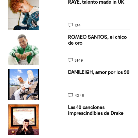
a su
RAYE, talento made in UK
134
do
ROMEO SANTOS, el chico
de oro
5149
n
DANILEIGH, amor por los 90
4048
Las 10 canciones
imprescindibles de Drake