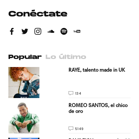
Conéctate
Popular
Lo último
a su
RAYE, talento made in UK
134
do
ROMEO SANTOS, el chico
de oro
5149