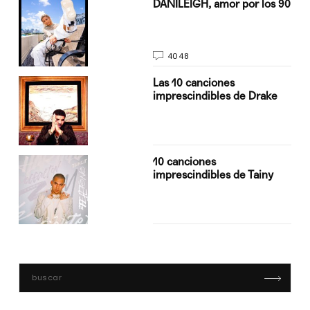
n
DANILEIGH, amor por los 90
4048
Las 10 canciones
imprescindibles de Drake
10 canciones
imprescindibles de Tainy