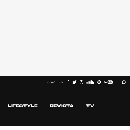
Conéctate
LIFESTYLE
REVISTA
TV