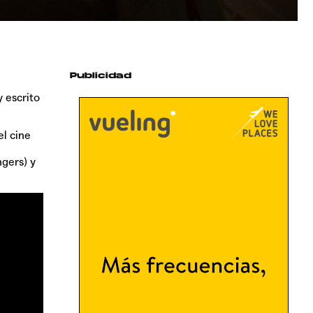
Publicidad
 escrito
l cine
ngers) y