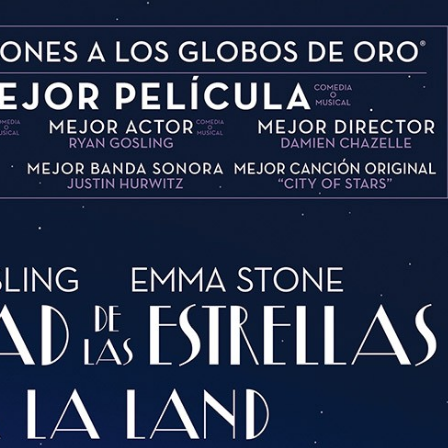
TAINY, adel
tiempo
NICKI NICOL
fuerte
Hablamos c
Quiles de '