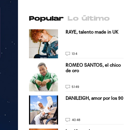
Popular
Lo último
antado a su
RAYE, talento made in UK
134
E, pisando
ROMEO SANTOS, el chico
de oro
5149
on Justin
DANILEIGH, amor por los 90
La…
4048