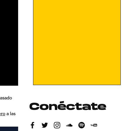
pasado
Conéctate
ero
a las