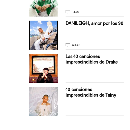
5149
on Justin
DANILEIGH, amor por los 90
La…
4048
turo del
Las 10 canciones
imprescindibles de Drake
con Boza
10 canciones
', el…
imprescindibles de Tainy