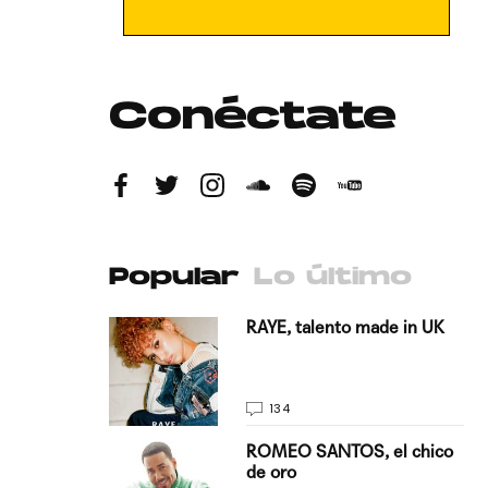
Conéctate
Popular
Lo último
antado a su
RAYE, talento made in UK
134
E, pisando
ROMEO SANTOS, el chico
de oro