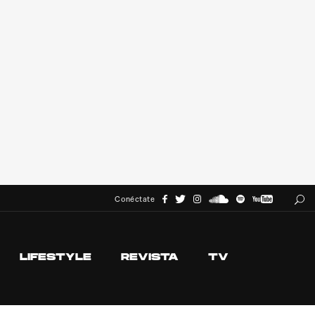
Conéctate
LIFESTYLE
REVISTA
TV