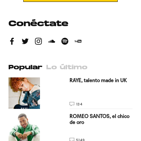
Conéctate
Popular
Lo último
a su
RAYE, talento made in UK
134
do
ROMEO SANTOS, el chico
de oro
5149