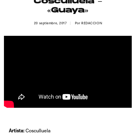
Cosculluela –
Publicidad
«Guaya»
Contacto
20 septiembre, 2017
Por
REDACCION
Aviso Legal
© 2015-2022 UMOMAG. PROPIEDAD DE UMO agency. TODOS LOS
DERECHOS RESERVADOS.
Artista:
Cosculluela