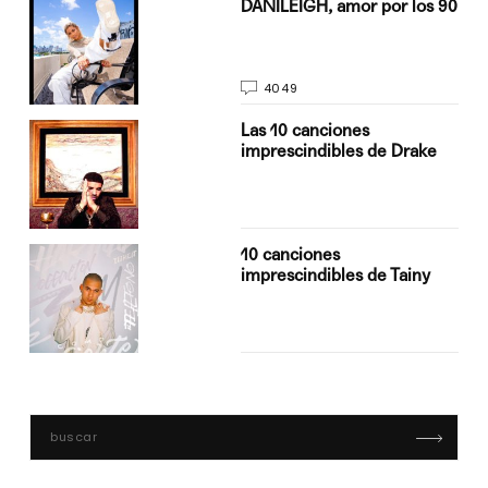
n
DANILEIGH, amor por los 90
4049
Las 10 canciones
imprescindibles de Drake
10 canciones
imprescindibles de Tainy