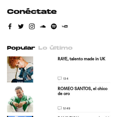
Conéctate
Popular
Lo último
a su
RAYE, talento made in UK
134
do
ROMEO SANTOS, el chico
de oro
5149