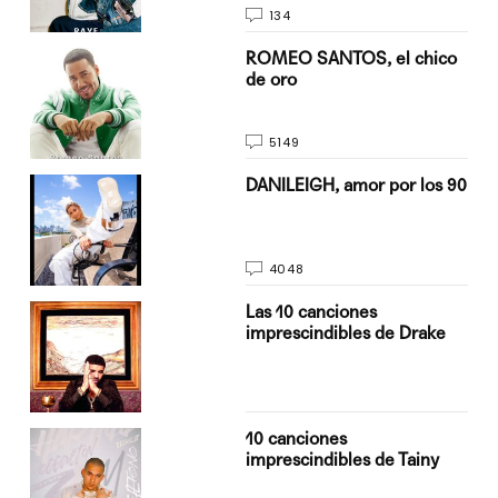
134
do
ROMEO SANTOS, el chico
de oro
5149
n
DANILEIGH, amor por los 90
4048
Las 10 canciones
imprescindibles de Drake
10 canciones
imprescindibles de Tainy