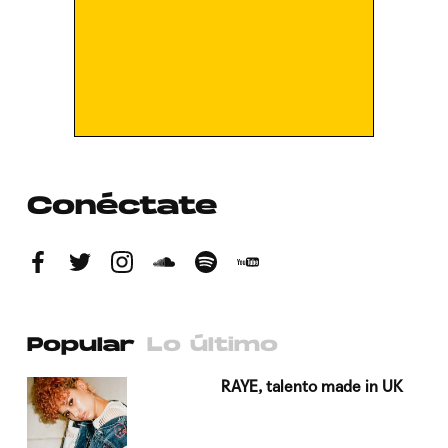
Conéctate
Popular
Lo último
a su
RAYE, talento made in UK