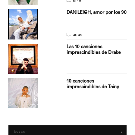
5149
n
DANILEIGH, amor por los 90
4049
Las 10 canciones
imprescindibles de Drake
10 canciones
imprescindibles de Tainy