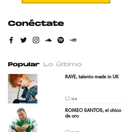
Conéctate
Popular
Lo último
a su
RAYE, talento made in UK
134
do
ROMEO SANTOS, el chico
de oro