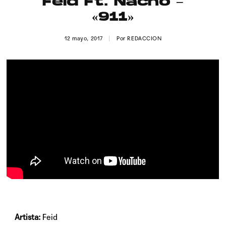
Feid Ft. Nacho –
Publicidad
«911»
Contacto
12 mayo, 2017
Por
REDACCION
Aviso Legal
© 2015-2022 UMOMAG. PROPIEDAD DE UMO agency. TODOS LOS
DERECHOS RESERVADOS.
Artista:
Feid