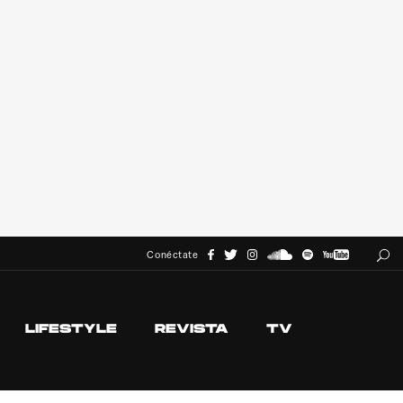
Conéctate
LIFESTYLE
REVISTA
TV