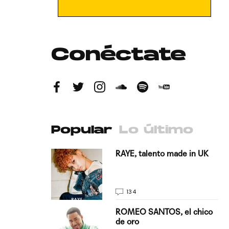
Conéctate
Popular
Lo último
antado a su
RAYE, talento made in UK
134
E, pisando
ROMEO SANTOS, el chico
de oro