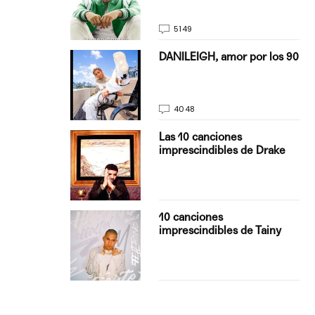
5149
on Justin
DANILEIGH, amor por los 90
La…
4048
turo del
Las 10 canciones
imprescindibles de Drake
con Boza
10 canciones
', el…
imprescindibles de Tainy