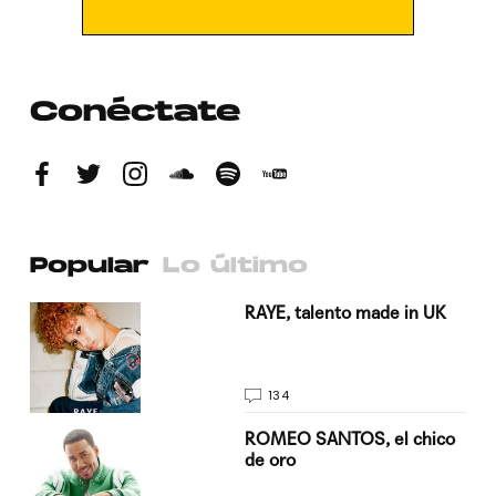
Conéctate
Popular
Lo último
a su
RAYE, talento made in UK
134
do
ROMEO SANTOS, el chico
de oro