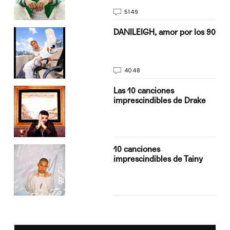
5149
n
DANILEIGH, amor por los 90
4048
Las 10 canciones
imprescindibles de Drake
10 canciones
imprescindibles de Tainy