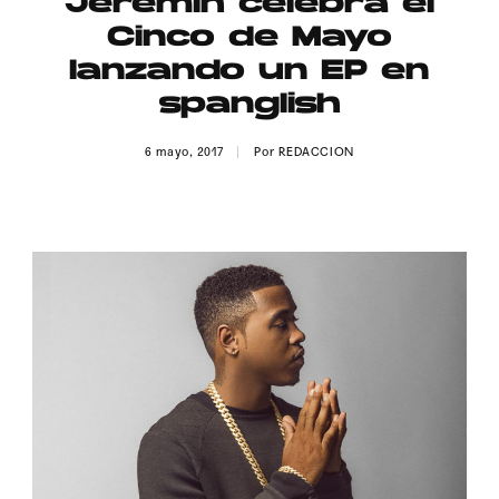
Jeremih celebra el
Publicidad
Cinco de Mayo
Contacto
lanzando un EP en
spanglish
Aviso Legal
6 mayo, 2017
Por
REDACCION
© 2015-2022 UMOMAG. PROPIEDAD DE UMO agency. TODOS LOS
DERECHOS RESERVADOS.