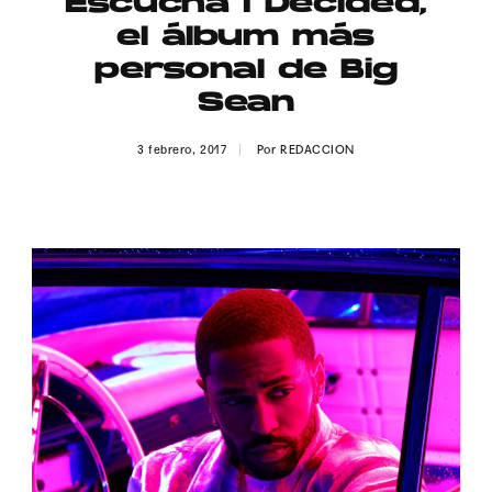
Escucha I Decided,
Publicidad
el álbum más
Contacto
personal de Big
Sean
Aviso Legal
3 febrero, 2017
Por
REDACCION
© 2015-2022 UMOMAG. PROPIEDAD DE UMO agency. TODOS LOS
DERECHOS RESERVADOS.