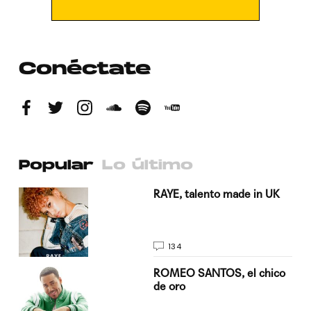
Conéctate
Popular
Lo último
a su
RAYE, talento made in UK
134
do
ROMEO SANTOS, el chico
de oro