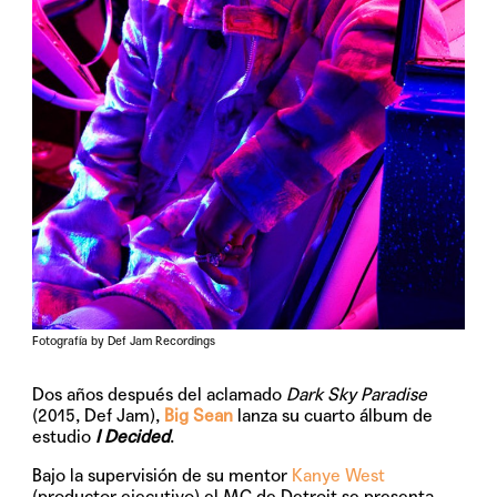
Fotografía by Def Jam Recordings
Dos años después del aclamado
Dark Sky Paradise
(2015, Def Jam),
Big Sean
lanza su cuarto álbum de
estudio
I Decided
.
Bajo la supervisión de su mentor
Kanye West
(productor ejecutivo) el MC de Detroit se presenta