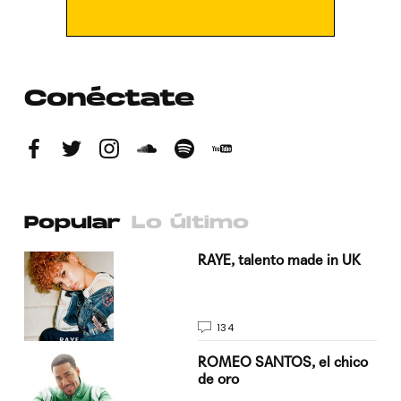
Conéctate
Popular
Lo último
a su
RAYE, talento made in UK
134
do
ROMEO SANTOS, el chico
de oro