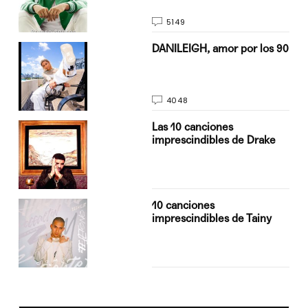
5149
n
DANILEIGH, amor por los 90
4048
Las 10 canciones
imprescindibles de Drake
10 canciones
imprescindibles de Tainy