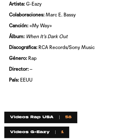
Artista:
G-Eazy
Colaboraciones:
Marc E. Bassy
Canción:
«My Way»
Álbum:
When It’s Dark Out
Discográfica:
RCA Records/Sony Music
Género:
Rap
Director:
–
País:
EEUU
Videos Rap USA
58
Videos G-Eazy
1