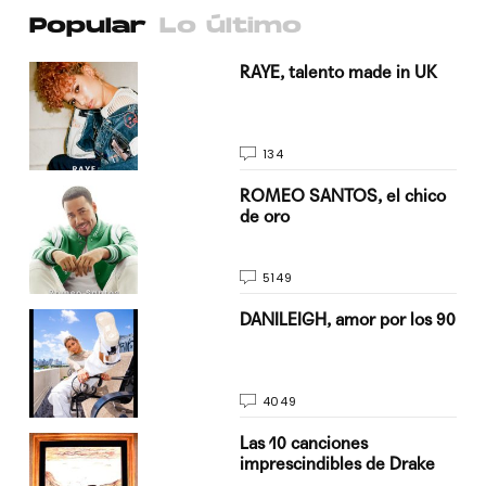
Popular
Lo último
a su
RAYE, talento made in UK
134
do
ROMEO SANTOS, el chico
de oro
5149
n
DANILEIGH, amor por los 90
4049
Las 10 canciones
imprescindibles de Drake