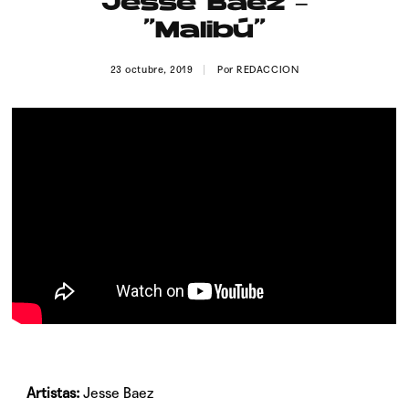
Jesse Baez –
Publicidad
“Malibú”
Contacto
23 octubre, 2019
Por
REDACCION
Aviso Legal
© 2015-2022 UMOMAG. PROPIEDAD DE UMO agency. TODOS LOS
DERECHOS RESERVADOS.
Artistas:
Jesse Baez