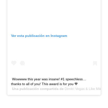
Ver esta publicación en Instagram
Wowwww this year was insane! #1 speechless…
thanks to all of you! This award is for you 💙
Una publicación compartida de
Dimitri Vegas & Like Mike
(@