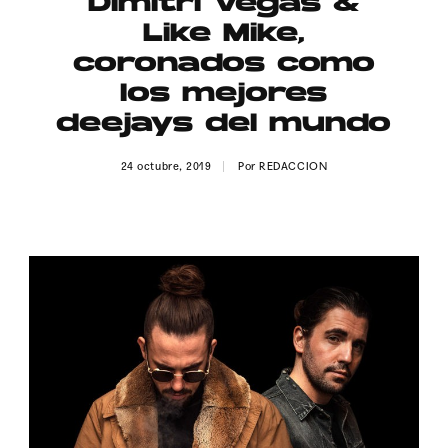
Dimitri Vegas &
Publicidad
Like Mike,
Contacto
coronados como
los mejores
Aviso Legal
deejays del mundo
© 2015-2022 UMOMAG. PROPIEDAD DE UMO agency. TODOS LOS
24 octubre, 2019
Por
REDACCION
DERECHOS RESERVADOS.