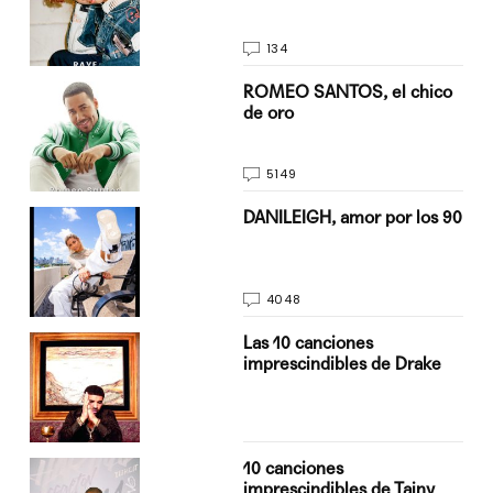
134
do
ROMEO SANTOS, el chico
de oro
5149
n
DANILEIGH, amor por los 90
4048
Las 10 canciones
imprescindibles de Drake
10 canciones
imprescindibles de Tainy