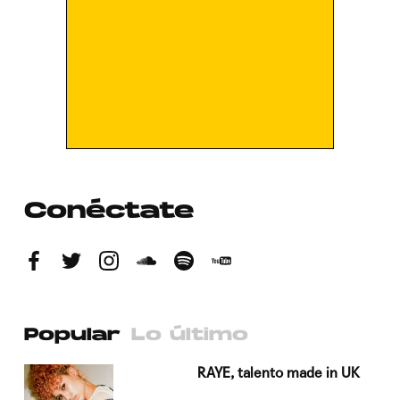
Conéctate
Popular
Lo último
a su
RAYE, talento made in UK