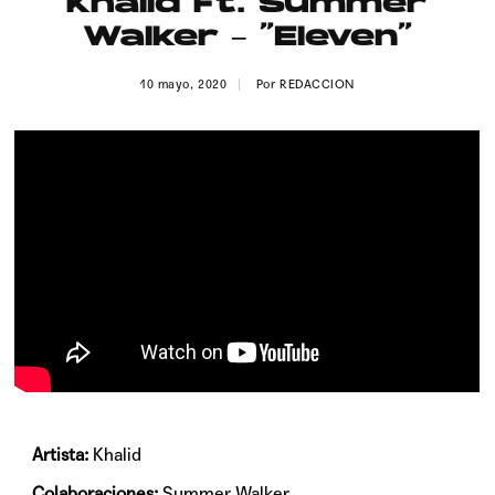
Khalid Ft. Summer
Publicidad
Walker – “Eleven”
Contacto
10 mayo, 2020
Por
REDACCION
Aviso Legal
© 2015-2022 UMOMAG. PROPIEDAD DE UMO agency. TODOS LOS
DERECHOS RESERVADOS.
Artista:
Khalid
Colaboraciones:
Summer Walker