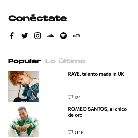
Conéctate
Popular
Lo último
a su
RAYE, talento made in UK
134
do
ROMEO SANTOS, el chico
de oro
5149