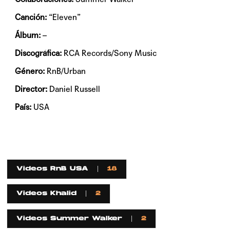
Canción:
“Eleven”
Álbum:
–
Discográfica:
RCA Records/Sony Music
Género:
RnB/Urban
Director:
Daniel Russell
País:
USA
Videos RnB USA
18
Videos Khalid
2
Videos Summer Walker
2