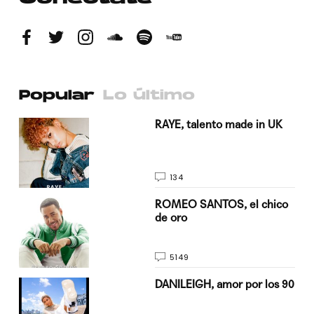
Popular
Lo último
a su
RAYE, talento made in UK
134
do
ROMEO SANTOS, el chico
de oro
5149
n
DANILEIGH, amor por los 90