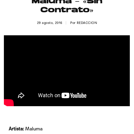
Maluma – «Sin
Publicidad
Contrato»
Contacto
29 agosto, 2016
Por
REDACCION
Aviso Legal
© 2015-2022 UMOMAG. PROPIEDAD DE UMO agency. TODOS LOS
DERECHOS RESERVADOS.
Artista:
Maluma