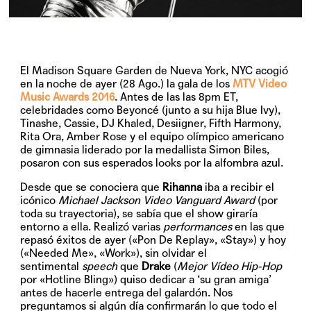
El
Madison Square Garden
de Nueva York, NYC acogió
en la noche de ayer (28 Ago.) la gala de los
MTV Video
Music Awards 2016
. Antes de las las 8pm ET,
celebridades como Beyoncé (junto a su hija Blue Ivy),
Tinashe, Cassie, DJ Khaled, Desiigner, Fifth Harmony,
Rita Ora, Amber Rose y el equipo olímpico americano
de gimnasia liderado por la medallista Simon Biles,
posaron con sus esperados looks por la alfombra azul.
Desde que se conociera que
Rihanna
iba a recibir el
icónico
Michael Jackson Video
Vanguard Award
(por
toda su trayectoria), se sabía que el show giraría
entorno a ella. Realizó varias
performances
en las que
repasó éxitos de ayer («Pon De Replay», «Stay») y hoy
(«Needed Me», «Work»), sin olvidar el
sentimental
speech
que
Drake
(
Mejor Vídeo Hip-Hop
por «Hotline Bling») quiso dedicar a ‘su gran amiga’
antes de hacerle entrega del galardón. Nos
preguntamos si algún día confirmarán lo que todo el