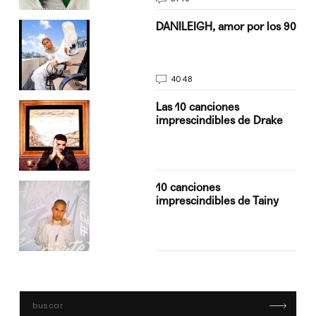
n
DANILEIGH, amor por los 90
4048
Las 10 canciones
imprescindibles de Drake
10 canciones
imprescindibles de Tainy