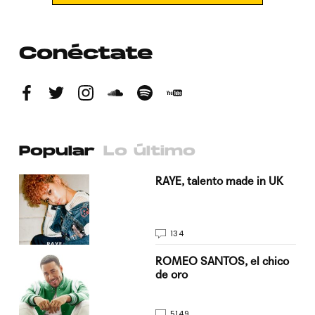
Conéctate
Popular
Lo último
a su
RAYE, talento made in UK
134
do
ROMEO SANTOS, el chico
de oro
5149