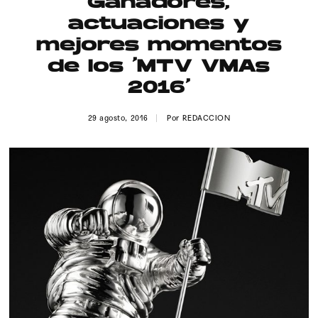
Ganadores,
Publicidad
actuaciones y
Contacto
mejores momentos
de los ‘MTV VMAs
Aviso Legal
2016’
© 2015-2022 UMOMAG. PROPIEDAD DE UMO agency. TODOS LOS
29 agosto, 2016
Por
REDACCION
DERECHOS RESERVADOS.