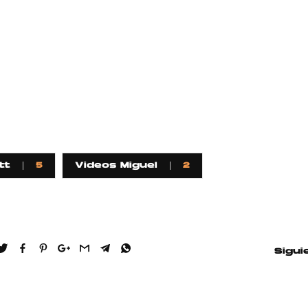
tt
5
Videos Miguel
2
Sigui