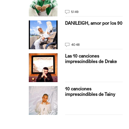
5149
on Justin
DANILEIGH, amor por los 90
La…
4048
turo del
Las 10 canciones
imprescindibles de Drake
con Boza
10 canciones
', el…
imprescindibles de Tainy