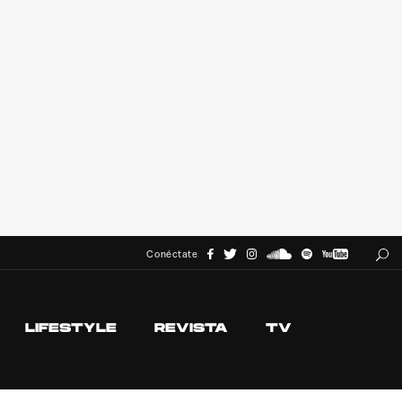
Conéctate
LIFESTYLE
REVISTA
TV