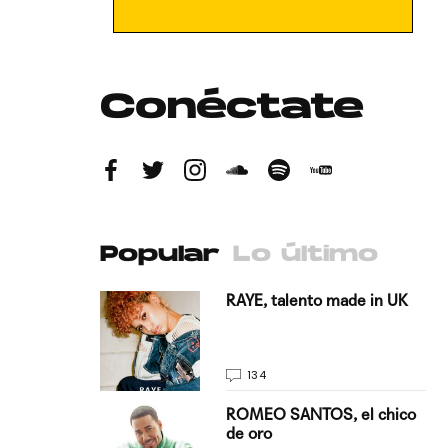
Conéctate
Popular
Lo último
antado a su
RAYE, talento made in UK
134
E, pisando
ROMEO SANTOS, el chico
de oro