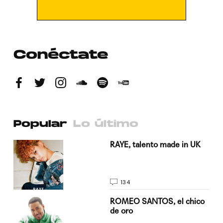
Conéctate
Popular
Lo último
a su
RAYE, talento made in UK
134
do
ROMEO SANTOS, el chico
de oro