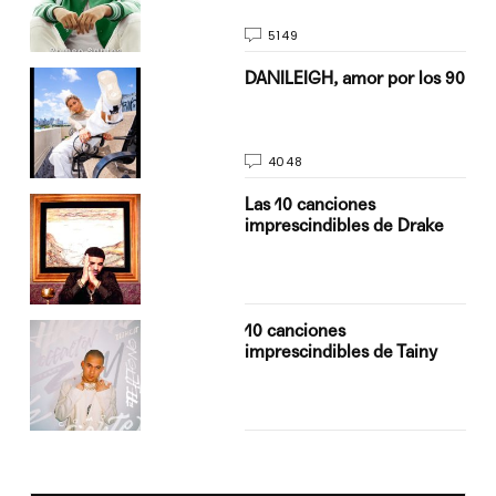
5149
n
DANILEIGH, amor por los 90
4048
Las 10 canciones
imprescindibles de Drake
10 canciones
imprescindibles de Tainy