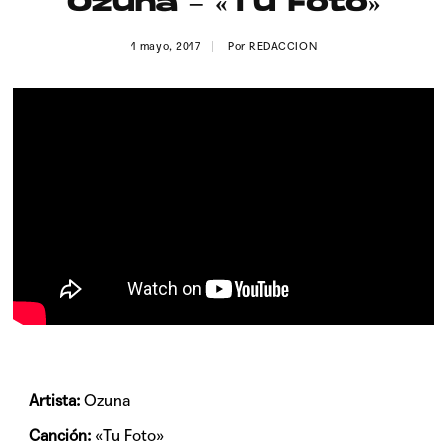
Ozuna – «Tu Foto»
Publicidad
1 mayo, 2017
Por
REDACCION
Contacto
Aviso Legal
© 2015-2022 UMOMAG. PROPIEDAD DE UMO agency. TODOS LOS
DERECHOS RESERVADOS.
Artista:
Ozuna
Canción:
«Tu Foto»