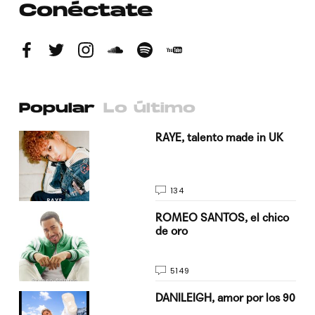
Conéctate
Popular
Lo último
a su
RAYE, talento made in UK
134
do
ROMEO SANTOS, el chico
de oro
5149
n
DANILEIGH, amor por los 90