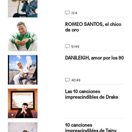
134
do
ROMEO SANTOS, el chico
de oro
5149
n
DANILEIGH, amor por los 90
4049
Las 10 canciones
imprescindibles de Drake
10 canciones
imprescindibles de Tainy