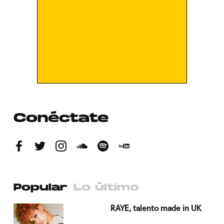
Conéctate
Popular
Lo último
a su
RAYE, talento made in UK