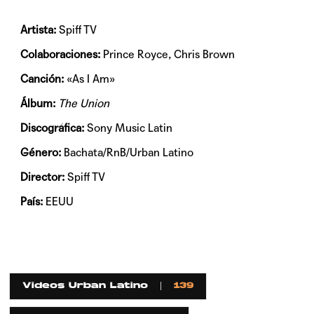
Artista:
Spiff TV
Colaboraciones:
Prince Royce, Chris Brown
Canción:
«As I Am»
Álbum:
The Union
Discográfica:
Sony Music Latin
Género:
Bachata/RnB/Urban Latino
Director:
Spiff TV
País:
EEUU
Videos Urban Latino
139