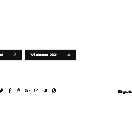
d
7
Videos XO
4
Sigui