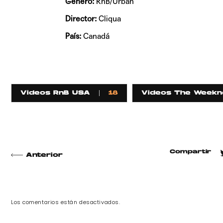
Género:
RnB/Urban
Director:
Cliqua
País:
Canadá
Videos RnB USA
18
Videos The Weekn
Compartir
Anterior
Los comentarios están desactivados.