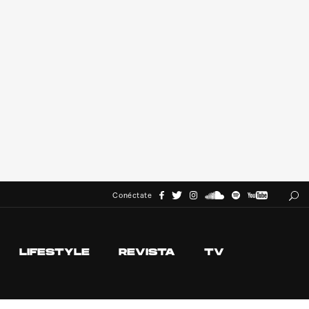
Conéctate
LIFESTYLE
REVISTA
TV