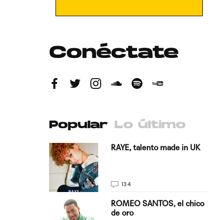
Conéctate
Popular
Lo último
antado a su
RAYE, talento made in UK
134
E, pisando
ROMEO SANTOS, el chico
de oro