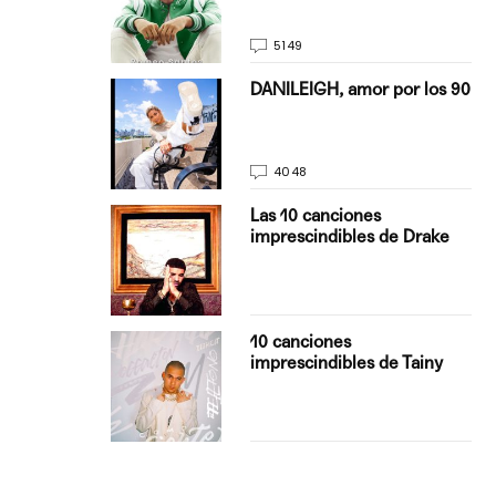
5149
on Justin
DANILEIGH, amor por los 90
La…
4048
turo del
Las 10 canciones
imprescindibles de Drake
con Boza
10 canciones
', el…
imprescindibles de Tainy