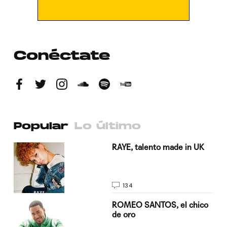
Conéctate
Popular
Lo último
a su
RAYE, talento made in UK
134
do
ROMEO SANTOS, el chico
de oro