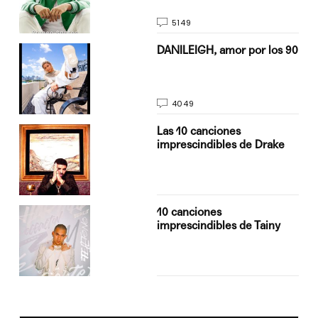
5149
n
DANILEIGH, amor por los 90
4049
Las 10 canciones
imprescindibles de Drake
10 canciones
imprescindibles de Tainy