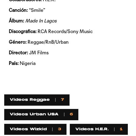
Canción:
“Smile”
Álbum:
Made In Lagos
Discográfica:
RCA Records/Sony Music
Género:
Reggae/RnB/Urban
Director:
JM Films
País:
Nigeria
Videos Reggae
7
Videos Urban USA
6
Videos Wizkid
3
Videos H.E.R.
1