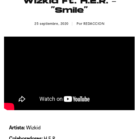
Wizkid Ft. H.E.R. –
Publicidad
“Smile”
Contacto
25 septiembre, 2020
Por
REDACCION
Aviso Legal
© 2015-2022 UMOMAG. PROPIEDAD DE UMO agency. TODOS LOS
DERECHOS RESERVADOS.
Artista:
Wizkid
Colaboradores:
H.E.R.