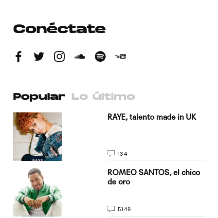
Conéctate
Popular
Lo último
a su
RAYE, talento made in UK
134
do
ROMEO SANTOS, el chico
de oro
5149