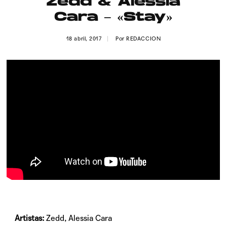
Zedd & Alessia
Publicidad
Cara – «Stay»
Contacto
18 abril, 2017
Por
REDACCION
Aviso Legal
© 2015-2022 UMOMAG. PROPIEDAD DE UMO agency. TODOS LOS
DERECHOS RESERVADOS.
Artistas:
Zedd, Alessia Cara