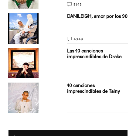
5149
n
DANILEIGH, amor por los 90
4049
Las 10 canciones
imprescindibles de Drake
10 canciones
imprescindibles de Tainy