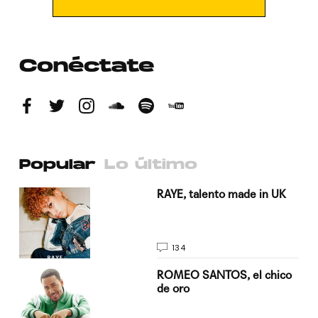
Conéctate
Popular
Lo último
a su
RAYE, talento made in UK
134
do
ROMEO SANTOS, el chico
de oro