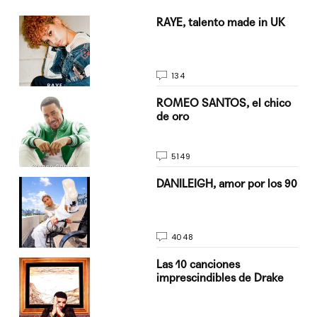
a su
RAYE, talento made in UK
134
do
ROMEO SANTOS, el chico
de oro
5149
n
DANILEIGH, amor por los 90
4048
Las 10 canciones
imprescindibles de Drake