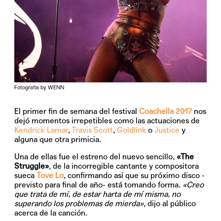
Fotografía by WENN
El primer fin de semana del festival
Coachella 2017
nos
dejó momentos irrepetibles como las actuaciones de
Kendrick Lamar
,
Travis Scott
,
Goldlink
o
Justice
y
alguna que otra primicia.
Una de ellas fue el estreno del nuevo sencillo,
«The
Struggle»
, de la incorregible cantante y compositora
sueca
Tove Lo
, confirmando así que su próximo disco -
previsto para final de año- está tomando forma.
«Creo
que trata de mí, de estar harta de mí misma, no
superando los problemas de mierda»
, dijo al público
acerca de la canción.