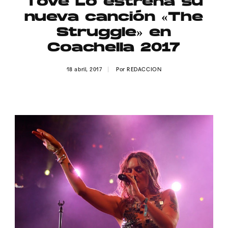
Tove Lo estrena su
Publicidad
nueva canción «The
Contacto
Struggle» en
Coachella 2017
Aviso Legal
18 abril, 2017
Por
REDACCION
© 2015-2022 UMOMAG. PROPIEDAD DE UMO agency. TODOS LOS
DERECHOS RESERVADOS.