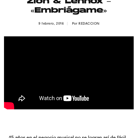
Zion & Lennox –
Publicidad
«Embriágame»
Contacto
9 febrero, 2016
Por
REDACCION
Aviso Legal
© 2015-2022 UMOMAG. PROPIEDAD DE UMO agency. TODOS LOS
DERECHOS RESERVADOS.
15 años en el negocio musical no se logran así de fácil,