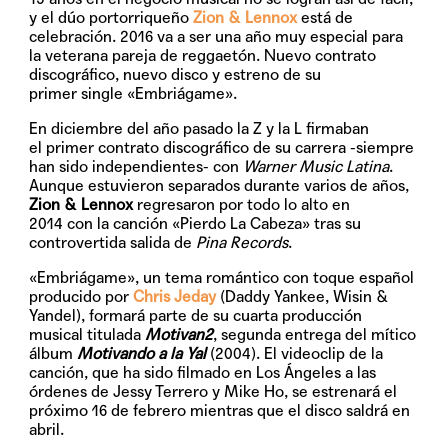
y el dúo portorriqueño
Zion & Lennox
está de
celebración. 2016 va a ser una año muy especial para
la veterana pareja de reggaetón. Nuevo contrato
discográfico, nuevo disco y estreno de su
primer single
«Embriágame»
.
En diciembre del año pasado la Z y la L firmaban
el primer contrato discográfico de su carrera -siempre
han sido independientes- con
Warner Music Latina
.
Aunque estuvieron separados durante varios de años,
Zion & Lennox
regresaron por todo lo alto en
2014 con la canción «Pierdo La Cabeza» tras su
controvertida salida de
Pina Records
.
«Embriágame»
, un tema romántico con toque español
producido por
Chris Jeday
(Daddy Yankee, Wisin &
Yandel), formará parte de su cuarta producción
musical titulada
Motivan2
, segunda entrega del mítico
álbum
Motivando a la Yal
(2004). El videoclip de la
canción, que ha sido filmado en Los Ángeles a las
órdenes de Jessy Terrero y Mike Ho, se estrenará el
próximo 16 de febrero mientras que el disco saldrá en
abril.