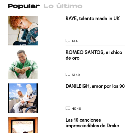
Popular
Lo último
a su
RAYE, talento made in UK
134
do
ROMEO SANTOS, el chico
de oro
5149
n
DANILEIGH, amor por los 90
4048
Las 10 canciones
imprescindibles de Drake