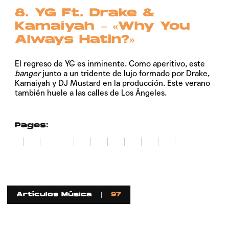
8. YG Ft. Drake &
Kamaiyah – «Why You
Always Hatin?»
El regreso de YG es inminente. Como aperitivo, este
banger
junto a un tridente de lujo formado por Drake,
Kamaiyah y DJ Mustard en la producción. Este verano
también huele a las calles de Los Ángeles.
Pages:
1
2
3
4
5
6
7
8
9
10
11
Artículos Música
97