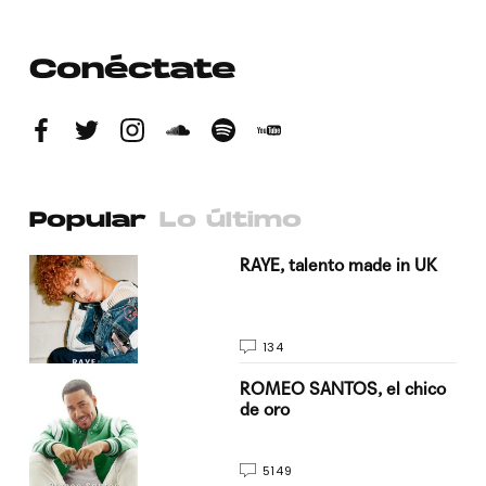
Conéctate
Popular
Lo último
a su
RAYE, talento made in UK
134
do
ROMEO SANTOS, el chico
de oro
5149