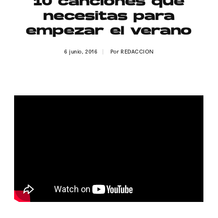
10 canciones que
Publicidad
necesitas para
Contacto
empezar el verano
Aviso Legal
6 junio, 2016
Por
REDACCION
© 2015-2022 UMOMAG. PROPIEDAD DE UMO agency. TODOS LOS
DERECHOS RESERVADOS.