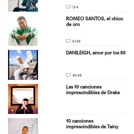
134
do
ROMEO SANTOS, el chico
de oro
5149
n
DANILEIGH, amor por los 90
4048
Las 10 canciones
imprescindibles de Drake
10 canciones
imprescindibles de Tainy