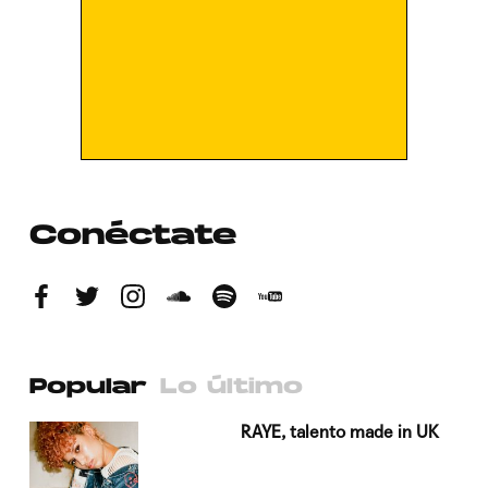
Conéctate
Popular
Lo último
a su
RAYE, talento made in UK