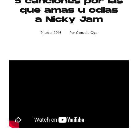
5 canciones por las
Publicidad
que amas u odias
Contacto
a Nicky Jam
Aviso Legal
9 junio, 2016
Por
Gonzalo Oya
© 2015-2022 UMOMAG. PROPIEDAD DE UMO agency. TODOS LOS
DERECHOS RESERVADOS.