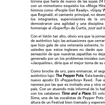
Girona que haría de nuevo de las suyas 24 
con un mimetismo exquisito los «Mega Hits»
himnos como «People Get Ready», «Gipsy Wo
que Reginald, el cantante principal, no desm
los integrantes, supervivientes de la o
demostraron una agilidad y una disciplin
homenaje al «Superfly» de Curtis,
zoot suit
i
Con el listón tan alto, obvio era que la jor
de auténtico lujo: las actuaciones que cerrar
que hizo gala de una veteranía solvente, lo 
ustedes que estos ingleses no darán que
sensación de que nuestras zapatillas no de
generado por un los problemas iniciales con 
«Jacqueline», diría que el mejor tema de su
Como broche de oro, para enmarcar, el seg
auténtico lujo:
The Pepper Pots
. Esta banda
nuevo apodo: Eli «Pepperboy» Reed. Fue en
razones por las que es invitado una y otra 
país. Con un atuendo más informal de lo ha
con los catalanes
Time and a Place
, Eli vo
Sima, una de las vocalistas de Pepper Pots
altura de un Festival bien tramado y espere