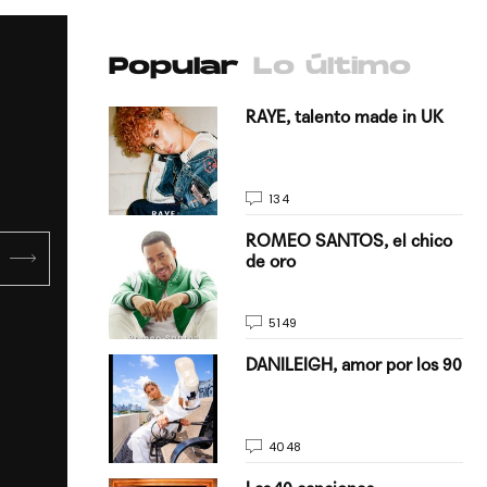
Popular
Lo último
antado a su
RAYE, talento made in UK
134
E, pisando
ROMEO SANTOS, el chico
de oro
5149
on Justin
DANILEIGH, amor por los 90
La…
4048
turo del