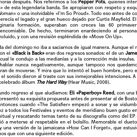
horas después. Nos referimos a los
Pepper Pots
, quienes inte
 de esta legendaria banda. Se apropiaron con respeto y exqu
man» o una inolvidable «I’m So Proud». Todo eso antes de 
erecía el legado y el gran hueco dejado por Curtis Mayfield. El
riginaria formación, superaban con creces las 60 primaver
a encomiable. De hecho, terminaron enardeciendo al persona
ncluido, y con una revisión espléndida de «Move On Up».
nada del domingo no iba a saciarnos de igual manera. Aunque el
on el
«Black is Back»
eran dos regresos sonados: el de un
Jame
cual le condujo a las medianías y a la corrección más insulsa.
 hablar nunca negativamente, aunque tampoco nos quedamo
jaran de moverse. Y mira que lo intentó el buen hombre, pero 
el sonido dieron al traste con sus inmejorables intenciones. A
 celebrado álbum
The Hard Way
(Hear Music, 2008).
undo regreso al que aludíamos:
Eli «Paperboy» Reed
, con una
 presentó su exquisita propuesta antes de presentar al de Bost
tonces cuando «The Satisfier» empezó a sonar y se vislumb
vez a todos los Festivales y eventos de meridiano buen gusto e
bitual y rescatando temas tanto de su discografía como del EP
lvió a meterse al respetable en el bolsillo. Memorable el duet
 y una versión de la jamaicana «How Can I Forget», que estuvi
mos que con una siguiente edición.