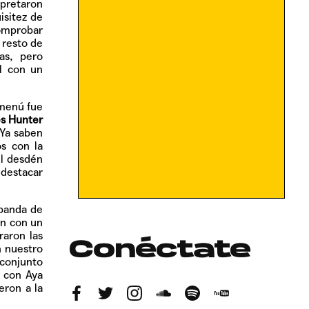
rpretaron
isitez de
comprobar
 resto de
as, pero
l con un
 menú fue
s Hunter
 Ya saben
s con la
el desdén
 destacar
 banda de
on con un
raron las
Conéctate
n nuestro
 conjunto
o con Aya
eron a la