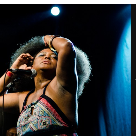
TAINY, adel
tiempo
NICKI NICOL
fuerte
Hablamos c
Quiles de '
GRIFF, el fu