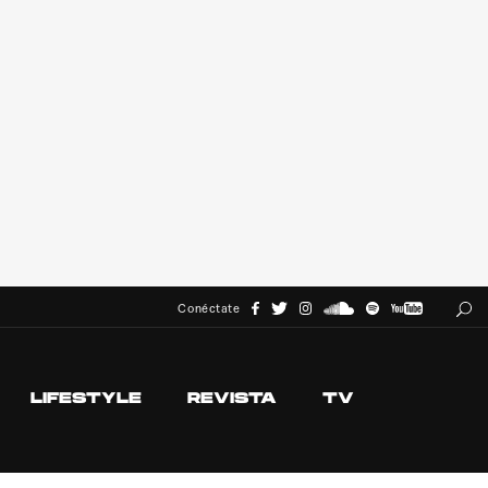
Conéctate
LIFESTYLE
REVISTA
TV