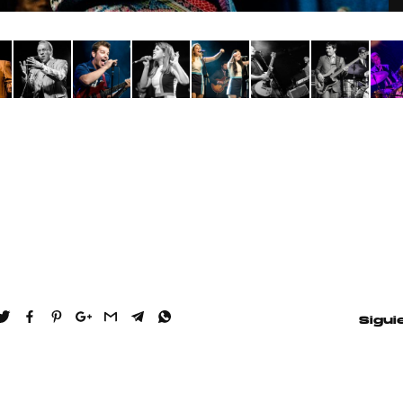
Pop
Hablamos 
sobre 'Bucle
Sigui