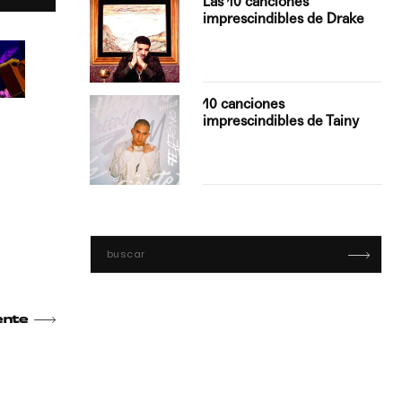
Las 10 canciones
imprescindibles de Drake
con Boza
10 canciones
', el…
imprescindibles de Tainy
ente