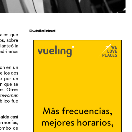
Publicidad
cales que
os, sobre
lanteó la
drileñas
ron en un
e los dos
ue por un
ón que se
h». Otras
rowoman
blico fue
alda casi
armonías,
combo de