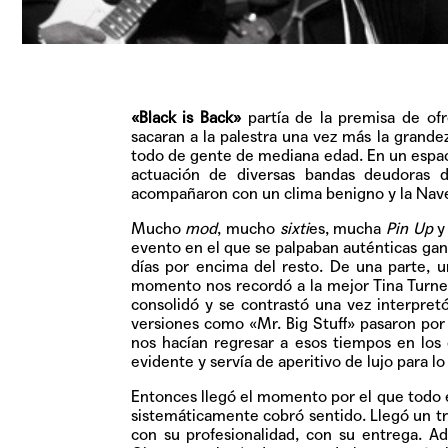
«Black is Back»
partía de la premisa de ofr
sacaran a la palestra una vez más la grande
todo de gente de mediana edad. En un espaci
actuación de diversas bandas deudoras 
acompañaron con un clima benigno y la Nave 
Mucho
mod
, mucho
sixti
es, mucha
Pin Up
y 
evento en el que se palpaban auténticas gana
días por encima del resto. De una parte, 
momento nos recordó a la mejor Tina Turner
consolidó y se contrastó una vez interpre
versiones como «Mr. Big Stuff» pasaron por 
nos hacían regresar a esos tiempos en los 
evidente y servía de aperitivo de lujo para l
Entonces llegó el momento por el que todo es
sistemáticamente cobró sentido. Llegó un trí
con su profesionalidad, con su entrega.