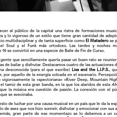
ecer al público de la capital una ristra de formaciones musi
za y lo vigoroso de un estilo que tiene gran cantidad de adept
o multidisciplinar y de tanta superficie como
El Matadero
se p
del Soul y el Funk más ortodoxo. Las tardes y noches ma
16 se convirtió en una especie de Baile de Fin de Curso.
gente que sencillamente quería pasar un buen rato se reunie
s de bailar y disfrutar. Destacamos cuatro de las actuaciones d
una desconocida (para el que escribe)
Lisa and the L.I.P.S.
, q
, por aquello de la energía volcada en el escenario. Percepci
tó vigorosamente la «spectoriana» «River Deep, Mountain Hig
el tamiz de esta gran banda, en la que los alaridos de esta
Af
que la música era cuestión de pasión. La conexión con el pú
o que se avecinaba.
to de luchar por una causa musical en un país que le da la esp
o de ases que nos hizo sonreír, disfrutar y emocionar con sus 
 Además, gran parte de ese momentazo se lo debemos a un 