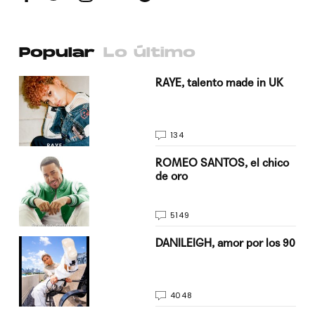
Popular
Lo último
a su
RAYE, talento made in UK
134
do
ROMEO SANTOS, el chico
de oro
5149
n
DANILEIGH, amor por los 90
4048