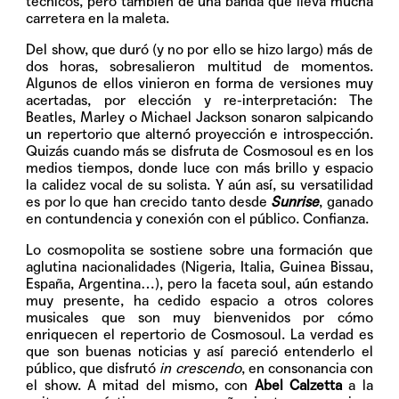
técnicos, pero también de una banda que lleva mucha
carretera en la maleta.
Del show, que duró (y no por ello se hizo largo) más de
dos horas, sobresalieron multitud de momentos.
Algunos de ellos vinieron en forma de versiones muy
acertadas, por elección y re-interpretación: The
Beatles, Marley o Michael Jackson sonaron salpicando
un repertorio que alternó proyección e introspección.
Quizás cuando más se disfruta de Cosmosoul es en los
medios tiempos, donde luce con más brillo y espacio
la calidez vocal de su solista. Y aún así, su versatilidad
es por lo que han crecido tanto desde
Sunrise
, ganado
en contundencia y conexión con el público. Confianza.
Lo cosmopolita se sostiene sobre una formación que
aglutina nacionalidades (Nigeria, Italia, Guinea Bissau,
España, Argentina…), pero la faceta soul, aún estando
muy presente, ha cedido espacio a otros colores
musicales que son muy bienvenidos por cómo
enriquecen el repertorio de Cosmosoul. La verdad es
que son buenas noticias y así pareció entenderlo el
público, que disfrutó
in crescendo
, en consonancia con
el show. A mitad del mismo, con
Abel Calzetta
a la