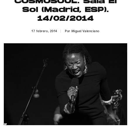
COSMOSOUL. Sala El
Publicidad
Sol (Madrid, ESP).
Contacto
14/02/2014
Aviso Legal
17 febrero, 2014
Por
Miguel Valenciano
© 2015-2022 UMOMAG. PROPIEDAD DE UMO agency. TODOS LOS
DERECHOS RESERVADOS.