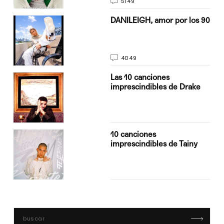
5149
n
DANILEIGH, amor por los 90
4049
Las 10 canciones
imprescindibles de Drake
10 canciones
imprescindibles de Tainy