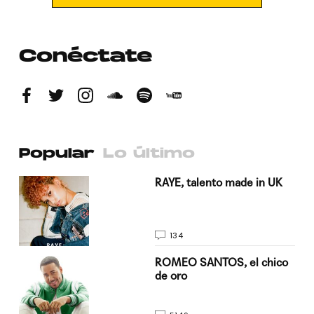
Conéctate
Popular
Lo último
a su
RAYE, talento made in UK
134
do
ROMEO SANTOS, el chico
de oro