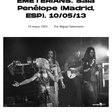
EMETERIANS. Sala
Publicidad
Penélope (Madrid,
Contacto
ESP). 10/05/13
Aviso Legal
13 mayo, 2013
Por
Miguel Valenciano
© 2015-2022 UMOMAG. PROPIEDAD DE UMO agency. TODOS LOS
DERECHOS RESERVADOS.