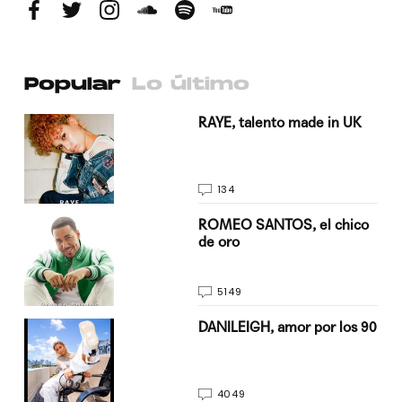
Popular
Lo último
a su
RAYE, talento made in UK
134
do
ROMEO SANTOS, el chico
de oro
5149
n
DANILEIGH, amor por los 90
4049