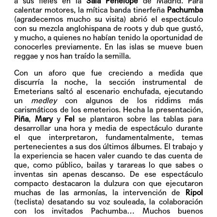
a sus fieles en la
Sala Penélope
de Madrid. Para
calentar motores, la mítica banda tinerfeña
Pachumba
(agradecemos mucho su visita) abrió el espectáculo
con su mezcla anglohispana de roots y dub que gustó,
y mucho, a quienes no habían tenido la oportunidad de
conocerles previamente. En las islas se mueve buen
reggae y nos han traído la semilla.
Con un aforo que fue creciendo a medida que
discurría la noche, la sección instrumental de
Emeterians saltó al escenario enchufada, ejecutando
un
medley
con algunos de los riddims más
carismáticos de los emeterios. Hecha la presentación,
Piña
,
Mary
y
Fel
se plantaron sobre las tablas para
desarrollar una hora y media de espectáculo durante
el que interpretaron, fundamentalmente, temas
pertenecientes a sus dos últimos álbumes. El trabajo y
la experiencia se hacen valer cuando te das cuenta de
que, como público, bailas y tarareas lo que sabes o
inventas sin apenas descanso. De ese espectáculo
compacto destacaron la dulzura con que ejecutaron
muchas de las armonías, la intervención de
Ripol
(teclista) desatando su voz souleada, la colaboración
con los invitados Pachumba… Muchos buenos