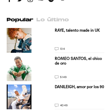
Popular
Lo último
a su
RAYE, talento made in UK
134
do
ROMEO SANTOS, el chico
de oro
5149
n
DANILEIGH, amor por los 90
4049