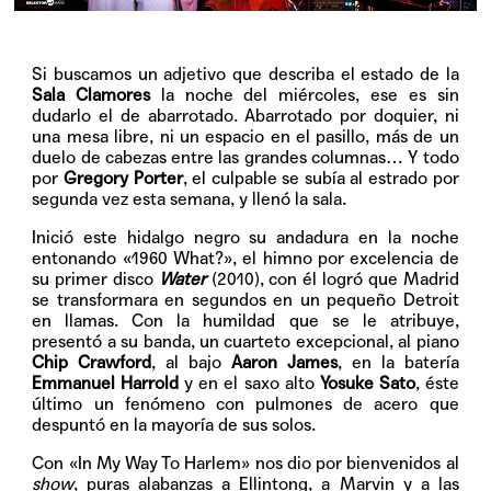
Si buscamos un adjetivo que describa el estado de la
Sala Clamores
la noche del miércoles, ese es sin
dudarlo el de abarrotado. Abarrotado por doquier, ni
una mesa libre, ni un espacio en el pasillo, más de un
duelo de cabezas entre las grandes columnas… Y todo
por
Gregory Porter
, el culpable se subía al estrado por
segunda vez esta semana, y llenó la sala.
Inició este hidalgo negro su andadura en la noche
entonando «1960 What?», el himno por excelencia de
su primer disco
Water
(2010), con él logró que Madrid
se transformara en segundos en un pequeño Detroit
en llamas. Con la humildad que se le atribuye,
presentó a su banda, un cuarteto excepcional, al piano
Chip Crawford
, al bajo
Aaron James
, en la batería
Emmanuel Harrold
y en el saxo alto
Yosuke Sato
, éste
último un fenómeno con pulmones de acero que
despuntó en la mayoría de sus solos.
Con «In My Way To Harlem» nos dio por bienvenidos al
show
, puras alabanzas a Ellintong, a Marvin y a las