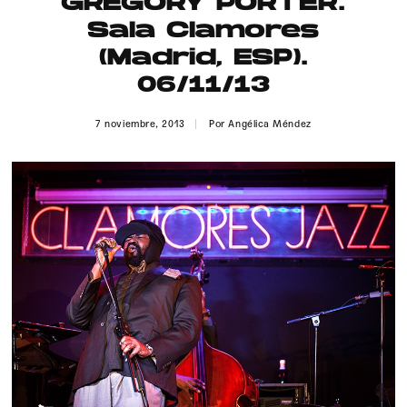
GREGORY PORTER.
Publicidad
Sala Clamores
Contacto
(Madrid, ESP).
06/11/13
Aviso Legal
7 noviembre, 2013
Por
Angélica Méndez
© 2015-2022 UMOMAG. PROPIEDAD DE UMO agency. TODOS LOS
DERECHOS RESERVADOS.