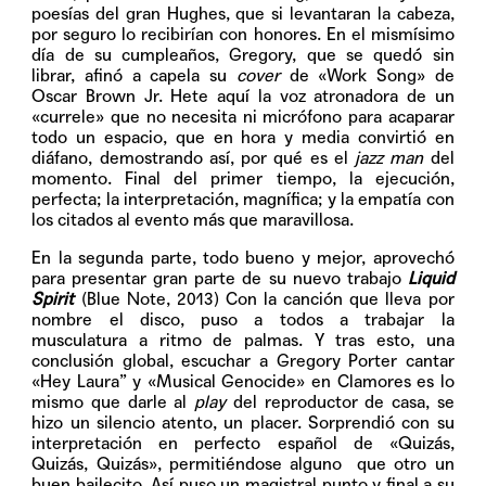
poesías del gran Hughes, que si levantaran la cabeza,
por seguro lo recibirían con honores. En el mismísimo
día de su cumpleaños, Gregory, que se quedó sin
librar, afinó a capela su
cover
de «Work Song» de
Oscar Brown Jr. Hete aquí la voz atronadora de un
«currele» que no necesita ni micrófono para acaparar
todo un espacio, que en hora y media convirtió en
diáfano, demostrando así, por qué es el
jazz man
del
momento. Final del primer tiempo, la ejecución,
perfecta; la interpretación, magnífica; y la empatía con
los citados al evento más que maravillosa.
En la segunda parte, todo bueno y mejor, aprovechó
para presentar gran parte de su nuevo trabajo
Liquid
Spirit
(Blue Note, 2013) Con la canción que lleva por
nombre el disco, puso a todos a trabajar la
musculatura a ritmo de palmas. Y tras esto, una
conclusión global, escuchar a Gregory Porter cantar
«Hey Laura” y «Musical Genocide» en Clamores es lo
mismo que darle al
play
del reproductor de casa, se
hizo un silencio atento, un placer. Sorprendió con su
interpretación en perfecto español de «Quizás,
Quizás, Quizás», permitiéndose alguno que otro un
buen bailecito. Así puso un magistral punto y final a su