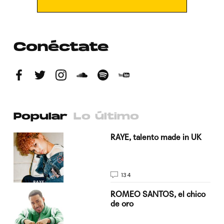
Conéctate
Popular
Lo último
a su
RAYE, talento made in UK
134
do
ROMEO SANTOS, el chico
de oro