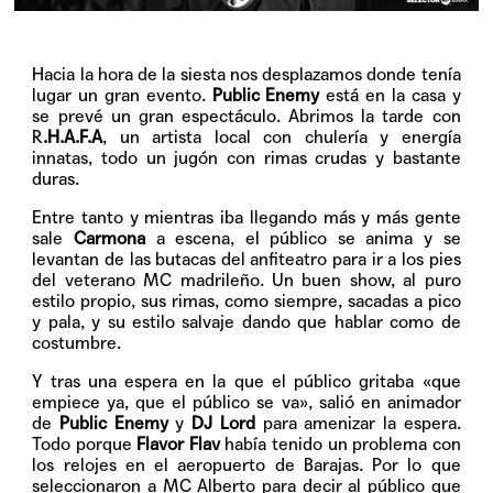
Hacia la hora de la siesta nos desplazamos donde tenía
lugar un gran evento.
Public Enemy
está en la casa y
se prevé un gran espectáculo. Abrimos la tarde con
R
.H.A.F.A
, un artista local con chulería y energía
innatas, todo un jugón con rimas crudas y bastante
duras.
Entre tanto y mientras iba llegando más y más gente
sale
Carmona
a escena, el público se anima y se
levantan de las butacas del anfiteatro para ir a los pies
del veterano MC madrileño. Un buen show, al puro
estilo propio, sus rimas, como siempre, sacadas a pico
y pala, y su estilo salvaje dando que hablar como de
costumbre.
Y tras una espera en la que el público gritaba «que
empiece ya, que el público se va», salió en animador
de
Public Enemy
y
DJ Lord
para amenizar la espera.
Todo porque
Flavor Flav
había tenido un problema con
los relojes en el aeropuerto de Barajas. Por lo que
seleccionaron a MC Alberto para decir al público que