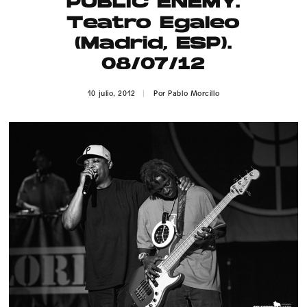
PUBLIC ENEMY.
Publicidad
Teatro Egaleo
Contacto
(Madrid, ESP).
08/07/12
Aviso Legal
10 julio, 2012
Por
Pablo Morcillo
© 2015-2022 UMOMAG. PROPIEDAD DE UMO agency. TODOS LOS
DERECHOS RESERVADOS.