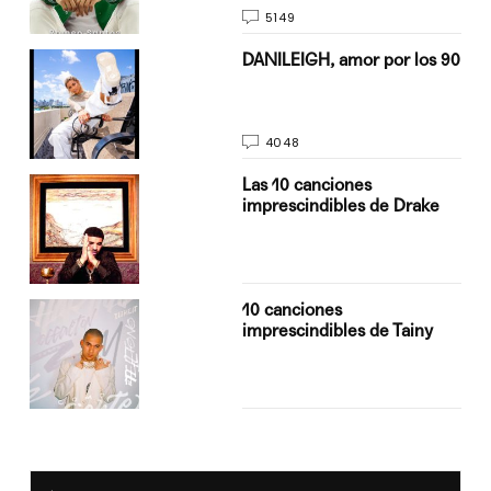
5149
n
DANILEIGH, amor por los 90
4048
Las 10 canciones
imprescindibles de Drake
10 canciones
imprescindibles de Tainy