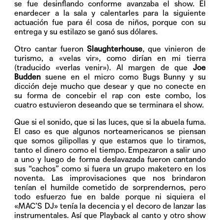
se fue desinflando conforme avanzaba el show. El
enardecer a la sala y calentarles para la siguiente
actuación fue para él cosa de niños, porque con su
entrega y su estilazo se ganó sus dólares.
Otro cantar fueron
Slaughterhouse
, que vinieron de
turismo, a «velas vir», como dirían en mi tierra
(traducido «verlas venir»). Al margen de que
Joe
Budden
suene en el micro como Bugs Bunny y su
dicción deje mucho que desear y que no conecte en
su forma de concebir el rap con este combo, los
cuatro estuvieron deseando que se terminara el show.
Que si el sonido, que si las luces, que si la abuela fuma.
El caso es que algunos norteamericanos se piensan
que somos gilipollas y que estamos que lo tiramos,
tanto el dinero como el tiempo. Empezaron a salir uno
a uno y luego de forma deslavazada fueron cantando
sus “cachos” como si fuera un grupo maketero en los
noventa. Las improvisaciones que nos brindaron
tenían el humilde cometido de sorprendernos, pero
todo esfuerzo fue en balde porque ni siquiera el
«MAC’S DJ» tenía la decencia y el decoro de lanzar las
instrumentales. Así que Playback al canto y otro show