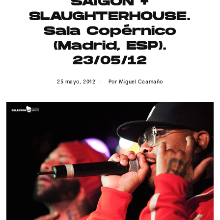
SAIGON +
Publicidad
SLAUGHTERHOUSE.
Contacto
Sala Copérnico
(Madrid, ESP).
Aviso Legal
23/05/12
© 2015-2022 UMOMAG. PROPIEDAD DE UMO agency. TODOS LOS
25 mayo, 2012
Por
Miguel Caamaño
DERECHOS RESERVADOS.