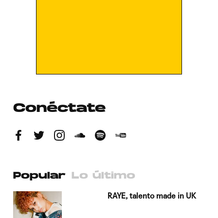
Conéctate
Popular
Lo último
a su
RAYE, talento made in UK