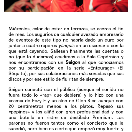
Miércoles, calor de estar en terrazas, se acerca el fin
de mes. Los augurios de cualquier avezado empresario
de eventos de este tipo no habría dado un euro por
juntar a cuatro raperos
yanquis
en un escenario con la
que está cayendo. Saliesen finalmente las cuentas o
no (que lo dudamos) acudimos a la Sala Copérnico y
nos encontramos con un
Saigon
al que conocíamos
por su participación en la serie «Entourage» (El
Séquito), por sus colaboraciones más sonadas que sus
discos y por ese estilo de fluir tan de siempre.
Saigon conectó con el público (aunque el sonido no
fuera todo lo «rap» que debiera) y lo hizo con una
«cami» de Eazy-E y un clon de Glen Rice aunque con
20 centímetros menos a los platos. Repasó sus
«pepinos» y los aliñó con gran profesionalidad y con
una botella en ristre de destilado Premium. Los
parones no fueron tantos como el concierto que le
sucedió, pero bien es cierto que empezó muy fuerte y