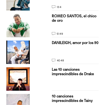
134
do
ROMEO SANTOS, el chico
de oro
5149
n
DANILEIGH, amor por los 90
4048
Las 10 canciones
imprescindibles de Drake
10 canciones
imprescindibles de Tainy